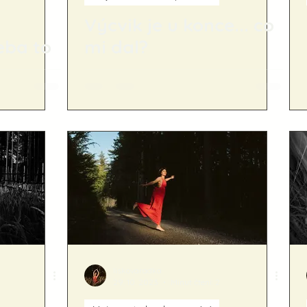
Výcvik je u konce... co
řeba to
mi dal?
liskovaradka
29. 10. 2023
Minut čtení: 2