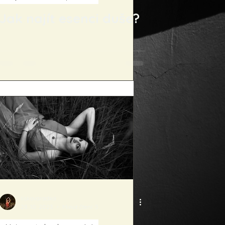
Jak najít esenci duše?
liskovaradka
28. 10. 2023
Minut čtení: 5