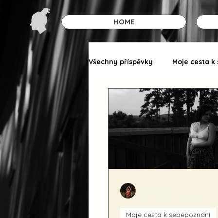
HOME
Všechny příspěvky
Moje cesta k
liskovaradka
16. 11. 2024
Minut čtení: 2
Moje cesta k sebepoznání