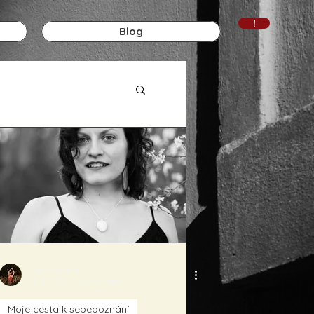
!
Blog
liskovaradka
19. 4. 2024
Minut čtení: 5
Moje cesta k sebepoznání