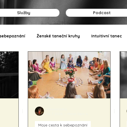
Služby
Podcast
 sebepoznání
Ženské taneční kruhy
Intuitivní tanec
liskovaradka
10. 7. 2024
Minut čtení: 6
Moje cesta k sebepoznání