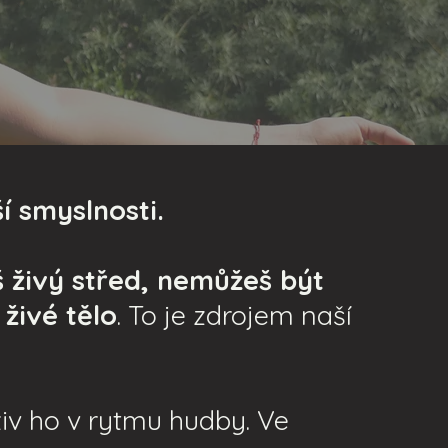
ší smyslnosti.
 živý střed, nemůžeš být
,
živé tělo
. To je zdrojem naší
živ ho v rytmu hudby. Ve