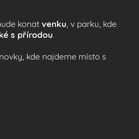
 bude konat
venku
, v parku, kde
ké s přírodou
.
omovky, kde najdeme místo s