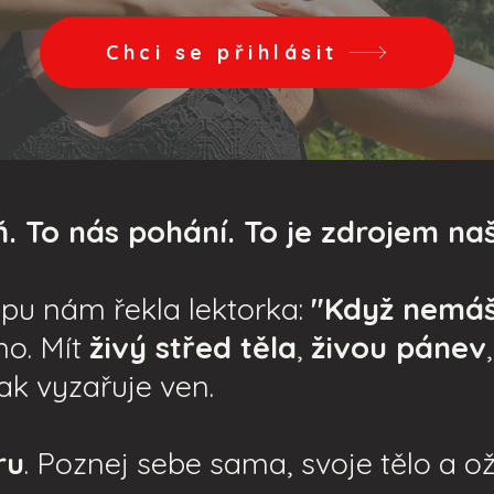
Chci se přihlásit
ň. To nás pohání. To je zdrojem na
u nám řekla lektorka:
"Když nemáš
no. Mít
živý střed těla
,
živou pánev
pak vyzařuje ven.
ru
. Poznej sebe sama, svoje tělo a o