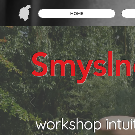
HOME
Smysln
by
workshop intui