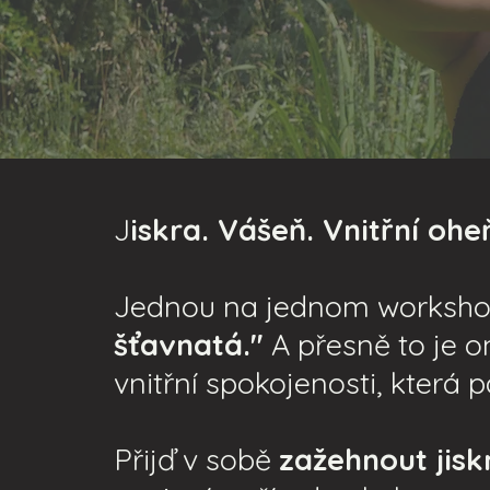
J
iskra. Vášeň. Vnitřní ohe
Jednou na jednom workshop
šťavnatá."
A přesně to je o
vnitřní spokojenosti, která 
Přijď v sobě
zažehnout jisk