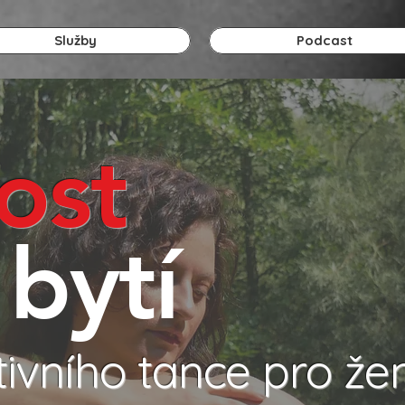
Služby
Podcast
ost
tí
tivního tance pro že