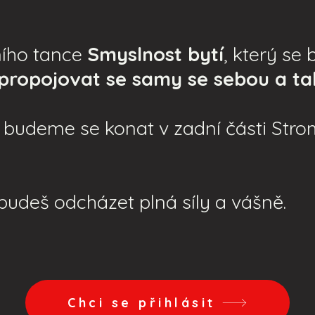
ního tance
Smyslnost bytí
, který se
propojovat se samy se sebou a ta
- budeme se konat v zadní části Str
že budeš odcházet plná síly a vášně.
Chci se přihlásit