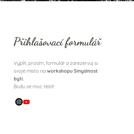
Přihlašovací formulář
Vyplň, prosím, formulář a zarezervuj si
svoje místo na
workshopu Smyslnost
bytí.
Budu se moc těšit!